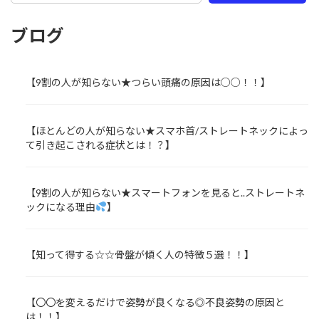
ブログ
【9割の人が知らない★つらい頭痛の原因は○○！！】
【ほとんどの人が知らない★スマホ首/ストレートネックによっ
て引き起こされる症状とは！？】
【9割の人が知らない★スマートフォンを見ると..ストレートネ
ックになる理由
】
【知って得する☆☆骨盤が傾く人の特徴５選！！】
【〇〇を変えるだけで姿勢が良くなる◎不良姿勢の原因と
は！！】