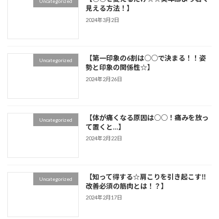
Uncategorized
見える方法！】
2024年3月2日
【第一印象の6割は○○で決まる！！姿
Uncategorized
勢と印象の関係性☆】
2024年2月26日
【体が痛くなる原因は○○！痛みを放っ
Uncategorized
て置くと…】
2024年2月22日
【知って得する☆肩こりを引き起こす‼
Uncategorized
改善必須の筋肉とは！？】
2024年2月17日