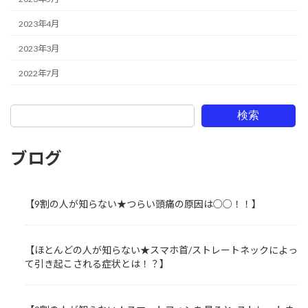
2023年4月
2023年3月
2022年7月
検索
ブログ
【9割の人が知らない★つらい頭痛の原因は○○！！】
【ほとんどの人が知らない★スマホ首/ストレートネックによっ
て引き起こされる症状とは！？】