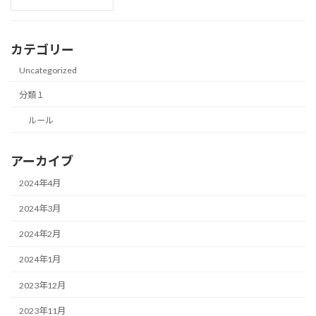
カテゴリー
Uncategorized
分類１
ルール
アーカイブ
2024年4月
2024年3月
2024年2月
2024年1月
2023年12月
2023年11月