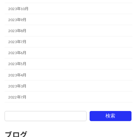
2023年10月
2023年9月
2023年8月
2023年7月
2023年6月
2023年5月
2023年4月
2023年3月
2022年7月
検索
ブログ