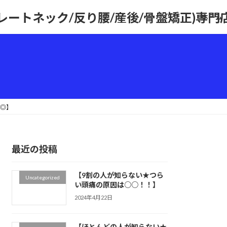
トレートネック/反り腰/産後/骨盤矯正)専
ホーム
◎】
最近の投稿
【9割の人が知らない★つら
Uncategorized
い頭痛の原因は○○！！】
2024年4月22日
【ほとんどの人が知らない★