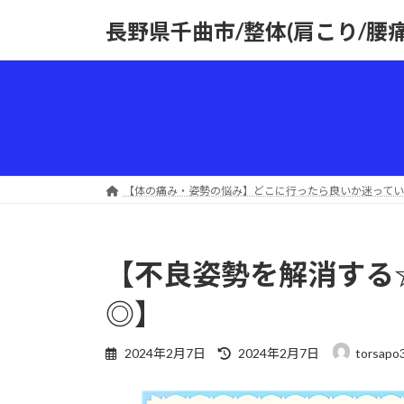
コ
ナ
長野県千曲市/整体(肩こり/腰
ン
ビ
テ
ゲ
ン
ー
ツ
シ
へ
ョ
ス
ン
キ
に
ッ
移
【体の痛み・姿勢の悩み】どこに行ったら良いか迷ってい
プ
動
【不良姿勢を解消する
◎】
最
2024年2月7日
2024年2月7日
torsapo
終
更
新