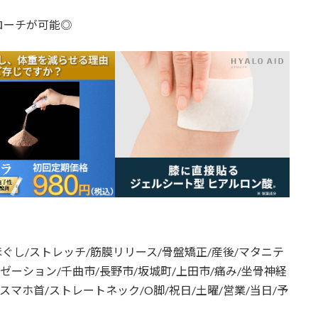
ローチが可能◎
ほぐし/ストレッチ/筋膜リリース/骨盤矯正/産後/マタニテ
クゼーション/千曲市/長野市/坂城町/上田市/痛み/坐骨神経
/スマホ首/ストレートネック/O脚/祝日/土曜/営業/当日/予