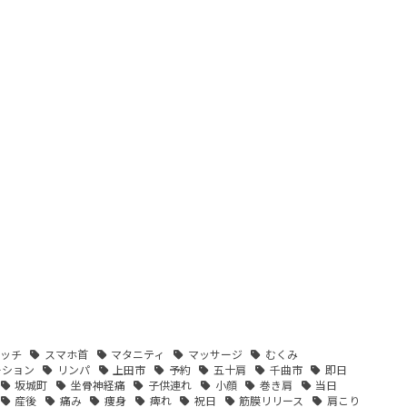
ッチ
スマホ首
マタニティ
マッサージ
むくみ
ーション
リンパ
上田市
予約
五十肩
千曲市
即日
坂城町
坐骨神経痛
子供連れ
小顔
巻き肩
当日
産後
痛み
痩身
痺れ
祝日
筋膜リリース
肩こり