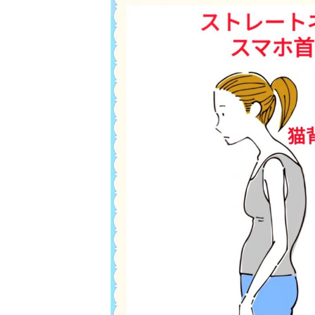
日
時
: