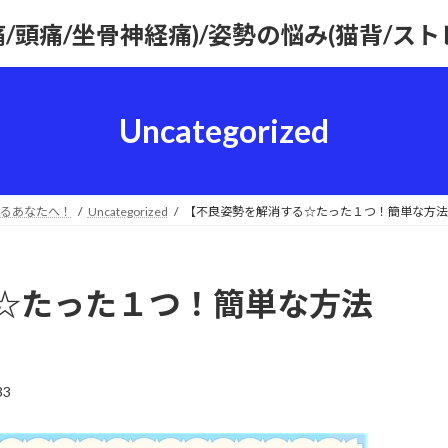
痛/頭痛/坐骨神経痛)/姿勢の悩み(猫背/ス
Uncategorized
るあなたへ！
Uncategorized
【不良姿勢を解消する☆たった１つ！簡単な方法
☆たった１つ！簡単な方法
33