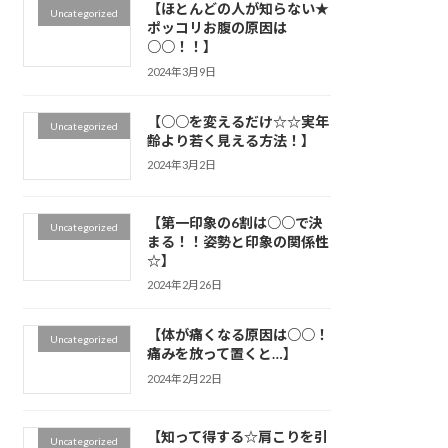
【ほとんどの人が知らない★
Uncategorized
ポッコリお腹の原因は
○○！！】
2024年3月9日
【○○を変えるだけ☆☆実年
Uncategorized
齢より若く見える方法！】
2024年3月2日
【第一印象の6割は○○で決
Uncategorized
まる！！姿勢と印象の関係性
☆】
2024年2月26日
【体が痛くなる原因は○○！
Uncategorized
痛みを放って置くと…】
2024年2月22日
【知って得する☆肩こりを引
Uncategorized