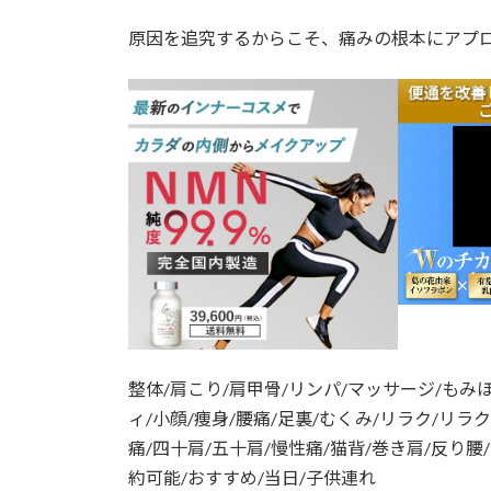
原因を追究するからこそ、痛みの根本にアプ
整体/肩こり/肩甲骨/リンパ/マッサージ/もみ
ィ/小顔/痩身/腰痛/足裏/むくみ/リラク/リラ
痛/四十肩/五十肩/慢性痛/猫背/巻き肩/反り腰
約可能/おすすめ/当日/子供連れ