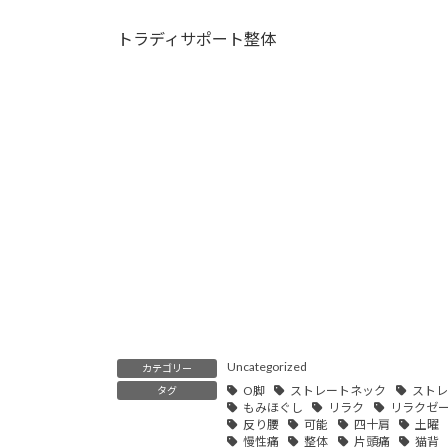
トラディサポート整体
Uncategorized
カテゴリー
O脚
ストレートネック
ストレ
タグ
もみほぐし
リラク
リラクゼ
反り腰
可能
四十肩
土曜
慢性痛
整体
片頭痛
猫背