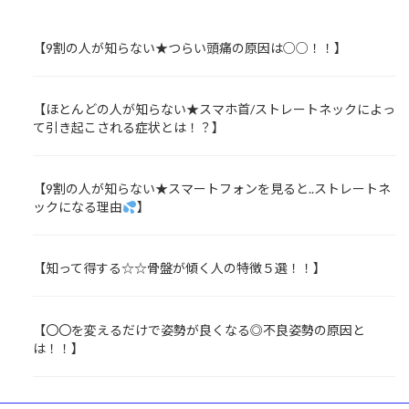
【9割の人が知らない★つらい頭痛の原因は○○！！】
【ほとんどの人が知らない★スマホ首/ストレートネックによっ
て引き起こされる症状とは！？】
【9割の人が知らない★スマートフォンを見ると..ストレートネ
ックになる理由
】
【知って得する☆☆骨盤が傾く人の特徴５選！！】
【〇〇を変えるだけで姿勢が良くなる◎不良姿勢の原因と
は！！】