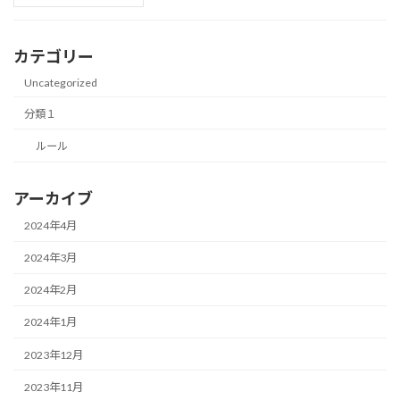
カテゴリー
Uncategorized
分類１
ルール
アーカイブ
2024年4月
2024年3月
2024年2月
2024年1月
2023年12月
2023年11月