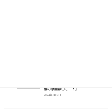
】
2024年4月6日
【知って得する☆☆骨盤が傾く人の特徴
Uncategorized
５選！！】
2024年3月25日
【〇〇を変えるだけで姿勢が良くなる◎
Uncategorized
不良姿勢の原因とは！！】
2024年3月19日
【ほとんどの人が知らない★ポッコリお
Uncategorized
腹の原因は○○！！】
2024年3月9日