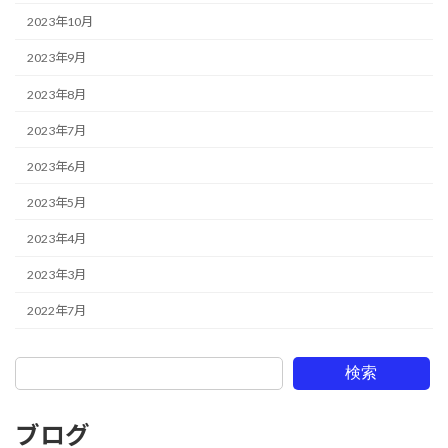
2023年10月
2023年9月
2023年8月
2023年7月
2023年6月
2023年5月
2023年4月
2023年3月
2022年7月
検索
ブログ