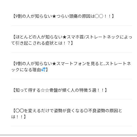
【9割の人が知らない★つらい頭痛の原因は○○！！】
【ほとんどの人が知らない★スマホ首/ストレートネックによっ
て引き起こされる症状とは！？】
【9割の人が知らない★スマートフォンを見ると..ストレートネ
ックになる理由
】
【知って得する☆☆骨盤が傾く人の特徴５選！！】
【〇〇を変えるだけで姿勢が良くなる◎不良姿勢の原因と
は！！】