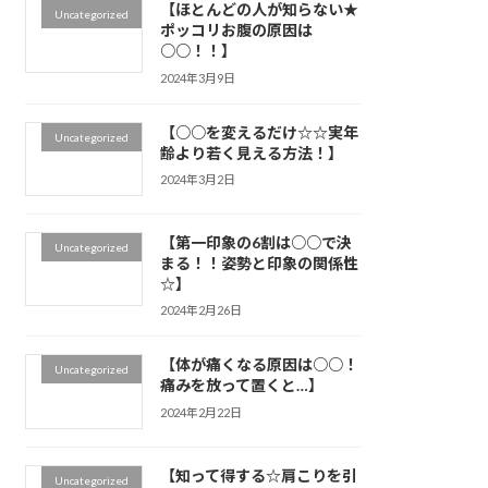
【ほとんどの人が知らない★
Uncategorized
ポッコリお腹の原因は
○○！！】
2024年3月9日
【○○を変えるだけ☆☆実年
Uncategorized
齢より若く見える方法！】
2024年3月2日
【第一印象の6割は○○で決
Uncategorized
まる！！姿勢と印象の関係性
☆】
2024年2月26日
【体が痛くなる原因は○○！
Uncategorized
痛みを放って置くと…】
2024年2月22日
【知って得する☆肩こりを引
Uncategorized