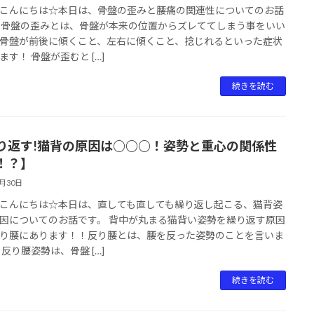
こんにちは☆本日は、骨盤の歪みと腰痛の関連性についてのお話
 骨盤の歪みとは、骨盤が本来の位置からズレててしまう事をいい
骨盤が前後に傾くこと、左右に傾くこと、捻じれるといった症状
ます！ 骨盤が歪むと […]
続きを読む
り返す!猫背の原因は○○○！姿勢と重心の関係性
！？】
1月30日
こんにちは☆本日は、直しても直しても繰り返し起こる、猫背姿
因についてのお話です。 背中が丸まる猫背い姿勢を繰り返す原因
り腰にあります！！反り腰とは、腰を反った姿勢のことを言いま
 反り腰姿勢は、骨盤 […]
続きを読む