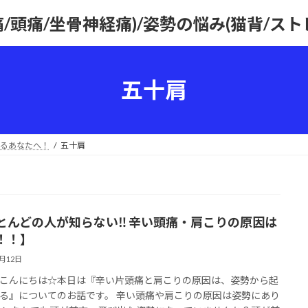
痛/頭痛/坐骨神経痛)/姿勢の悩み(猫背/ス
五十肩
るあなたへ！
五十肩
とんどの人が知らない‼ 辛い頭痛・肩こりの原因は
！！】
2月12日
こんにちは☆本日は『辛い片頭痛と肩こりの原因は、姿勢から起
る』についてのお話です。 辛い頭痛や肩こりの原因は姿勢にあり