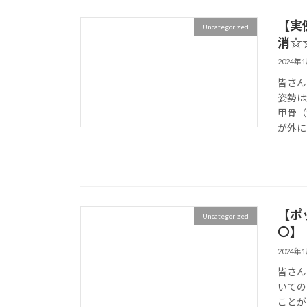
【実
Uncategorized
消☆
2024年
皆さん
姿勢は
甲骨（
が外に
【ポ
Uncategorized
〇】
2024年
皆さん
いての
ことが