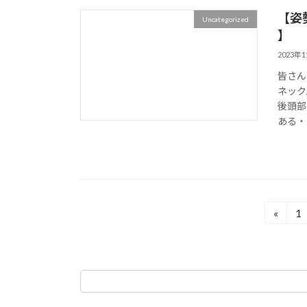
【姿
Uncategorized
】
2023年
皆さん
ネック
後頭部
ある・
投
«
1
固
定
稿
ペ
の
ー
ジ
ペ