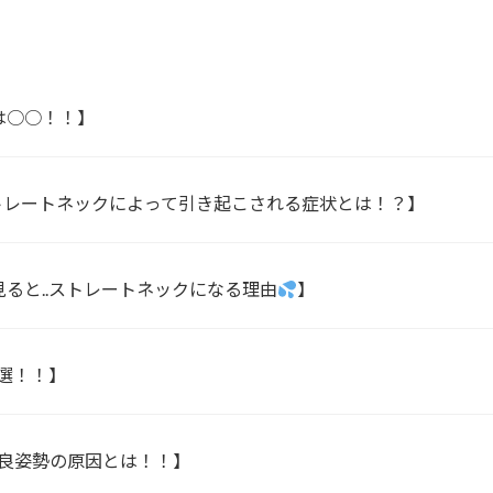
は○○！！】
トレートネックによって引き起こされる症状とは！？】
ると..ストレートネックになる理由
】
選！！】
良姿勢の原因とは！！】