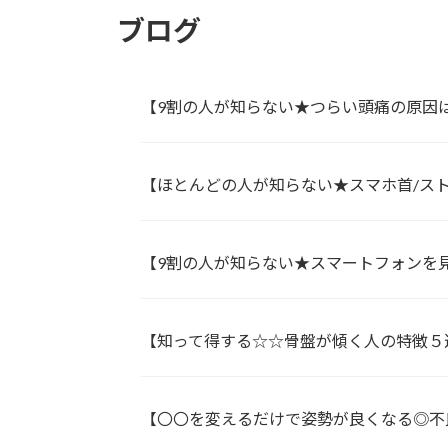
ー
ブログ
ジ
送
【9割の人が知らない★つらい頭痛の原因
り
【ほとんどの人が知らない★スマホ首/ス
【9割の人が知らない★スマートフォンを見
【知って得する☆☆骨盤が傾く人の特徴５
【〇〇を変えるだけで姿勢が良くなる◎不