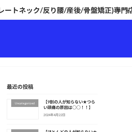
トレートネック/反り腰/産後/骨盤矯正)専
ホーム
最近の投稿
【9割の人が知らない★つら
Uncategorized
い頭痛の原因は○○！！】
2024年4月22日
【ほとんどの人が知らない★