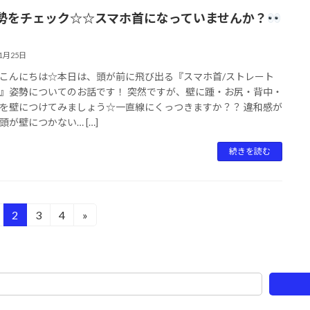
勢をチェック☆☆スマホ首になっていませんか？
11月25日
こんにちは☆本日は、頭が前に飛び出る『スマホ首/ストレート
』姿勢についてのお話です！ 突然ですが、壁に踵・お尻・背中・
を壁につけてみましょう☆一直線にくっつきますか？？ 違和感が
頭が壁につかない… […]
続きを読む
2
3
4
»
固
固
固
定
定
定
ペ
ペ
ペ
ー
ー
ー
ジ
ジ
ジ