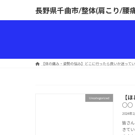
コ
ナ
長野県千曲市/整体(肩こり/腰
ン
ビ
テ
ゲ
ン
ー
ツ
シ
へ
ョ
ス
ン
キ
に
ッ
移
【体の痛み・姿勢の悩み】どこに行ったら良いか迷ってい
プ
動
【ほ
Uncategorized
○○
2024年
皆さん
きてい