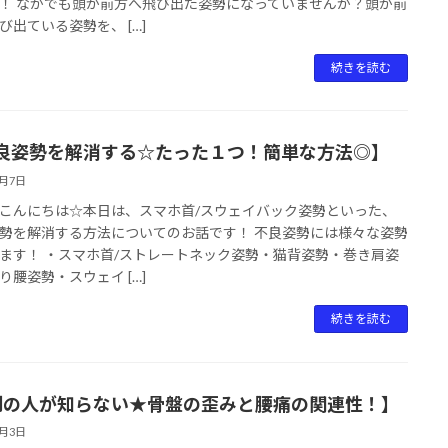
！ なかでも頭が前方へ飛び出た姿勢になっていませんか？頭が前
び出ている姿勢を、 […]
続きを読む
良姿勢を解消する☆たった１つ！簡単な方法◎】
2月7日
こんにちは☆本日は、スマホ首/スウェイバック姿勢といった、
勢を解消する方法についてのお話です！ 不良姿勢には様々な姿勢
ます！ ・スマホ首/ストレートネック姿勢・猫背姿勢・巻き肩姿
り腰姿勢・スウェイ […]
続きを読む
割の人が知らない★骨盤の歪みと腰痛の関連性！】
2月3日