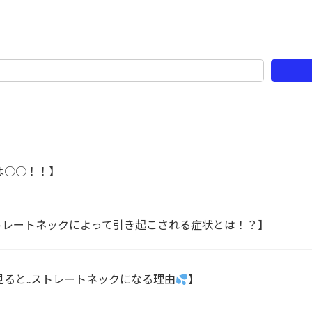
は○○！！】
トレートネックによって引き起こされる症状とは！？】
ると..ストレートネックになる理由
】