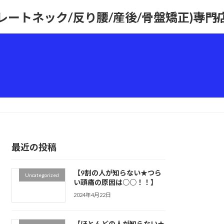
トレートネック/反り腰/産後/骨盤矯正)専
ホーム
最近の投稿
【9割の人が知らない★つら
Uncategorized
い頭痛の原因は○○！！】
2024年4月22日
【ほとんどの人が知らない★