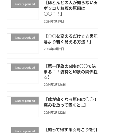
【ほとんどの人が知らない★
Uncategorized
ポッコリお腹の原因は
○○！！】
2024年3月9日
【○○を変えるだけ☆☆実年
Uncategorized
齢より若く見える方法！】
2024年3月2日
【第一印象の6割は○○で決
Uncategorized
まる！！姿勢と印象の関係性
☆】
2024年2月26日
【体が痛くなる原因は○○！
Uncategorized
痛みを放って置くと…】
2024年2月22日
【知って得する☆肩こりを引
Uncategorized