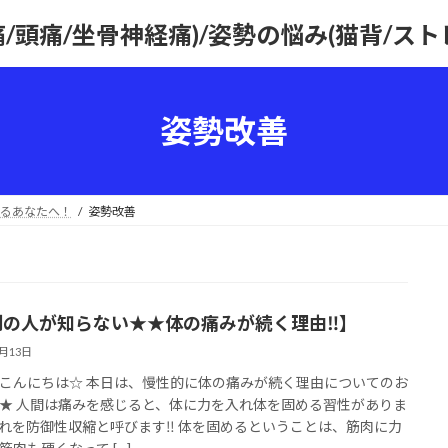
痛/頭痛/坐骨神経痛)/姿勢の悩み(猫背/ス
姿勢改善
るあなたへ！
姿勢改善
割の人が知らない★★体の痛みが続く理由‼】
6月13日
こんにちは☆ 本日は、慢性的に体の痛みが続く理由についてのお
★ 人間は痛みを感じると、体に力を入れ体を固める習性がありま
れを防御性収縮と呼びます‼ 体を固めるということは、筋肉に力