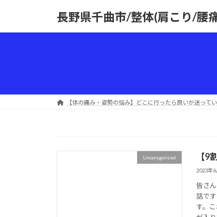
コ
ナ
長野県千曲市/整体(肩こり/腰
ン
ビ
テ
ゲ
ン
ー
ツ
シ
へ
ョ
ス
ン
キ
に
ッ
移
【体の痛み・姿勢の悩み】どこに行ったら良いか迷ってい
プ
動
【9
Uncategorized
2023年
皆さん
話です
す。こ