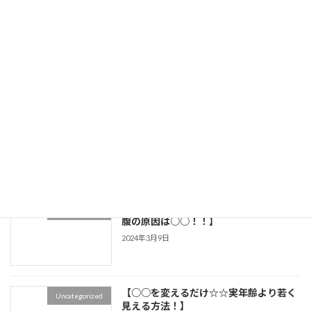
【知って得する☆☆骨盤が傾く人の特徴
Uncategorized
５選！！】
2024年3月25日
【〇〇を変えるだけで姿勢が良くなる◎
Uncategorized
不良姿勢の原因とは！！】
2024年3月19日
【ほとんどの人が知らない★ポッコリお
Uncategorized
腹の原因は○○！！】
2024年3月9日
【○○を変えるだけ☆☆実年齢より若く
Uncategorized
見える方法！】