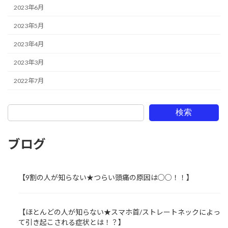
2023年6月
2023年5月
2023年4月
2023年3月
2022年7月
検索
ブログ
【9割の人が知らない★つらい頭痛の原因は○○！！】
【ほとんどの人が知らない★スマホ首/ストレートネックによっ
て引き起こされる症状とは！？】