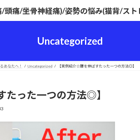
痛/頭痛/坐骨神経痛)/姿勢の悩み(猫背/ス
Uncategorized
るあなたへ！
Uncategorized
【実例紹介☆腰を伸ばすたった一つの方法◎】
すたった一つの方法◎】
33