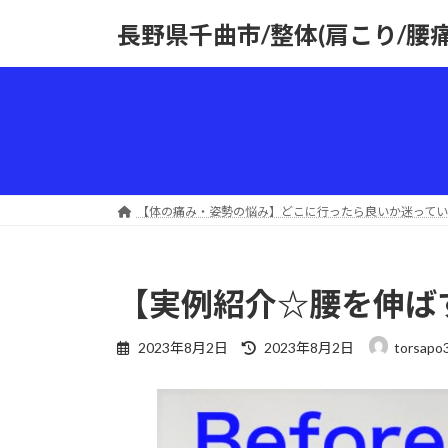
コ
ナ
長野県千曲市/整体(肩こり/腰
ン
ビ
テ
ゲ
ン
ー
ツ
シ
へ
ョ
ス
ン
キ
に
ッ
移
【体の痛み・姿勢の悩み】どこに行ったら良いか迷ってい
プ
動
【実例紹介☆腰を伸ば
最
2023年8月2日
2023年8月2日
torsapo
終
更
新
日
時