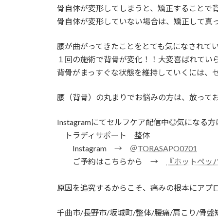
骨自体が変形してしまうと、矯正することで
骨自体が変形していない場合は、矯正して真
腰が曲がってきたことをとても気になされて
１回の施術で背骨が変化！！大変喜ばれてい
背骨がまっすぐな状態を維持していくには、
腰（背骨）の丸まりでお悩みの方は、放って
Instagramにてセルフケア配信中◎気になる
トラディサポート 整体
Instagram →
＠TORASAPO0701
ご予約はこちらから →
『ホットペッ
原因を追究するからこそ、痛みの根本にアプ
千曲市/長野市/坂城町/整体/腰痛/肩こり/骨盤