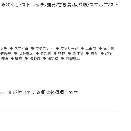
もみほぐし/ストレッチ/猫背/巻き肩/反り腰/スマホ首/スト
ッチ
スマホ首
マタニティ
マッサージ
上田市
五十肩
骨神経痛
姿勢矯正
巻き肩
整体
整体院
猫背
産後
腰痛
膝痛
長野市
長野県
骨盤矯正
ん。
※
が付いている欄は必須項目です