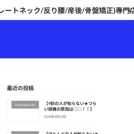
トレートネック/反り腰/産後/骨盤矯正)専
ホーム
最近の投稿
【9割の人が知らない★つら
Uncategorized
い頭痛の原因は○○！！】
2024年4月22日
【ほとんどの人が知らない★