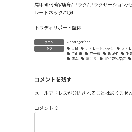
肩甲骨/小顔/痩身/リラク/リラクゼーション/
レートネック/O脚
トラディサポート整体
Uncategorized
カテゴリー
O脚
ストレートネック
ストレ
タグ
千曲市
四十肩
坂城町
坐
痛み
肩こり
脊柱管狭窄症
コメントを残す
メールアドレスが公開されることはありませ
コメント
※