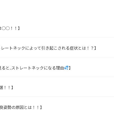
は○○！！】
トレートネックによって引き起こされる症状とは！？】
ると..ストレートネックになる理由
】
選！！】
良姿勢の原因とは！！】