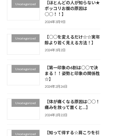
【ほとんどの人が知らない★
Uncategorized
ポッコリお腹の原因は
○○！！】
2024年3月9日
【○○を変えるだけ☆☆実年
Uncategorized
齢より若く見える方法！】
2024年3月2日
【第一印象の6割は○○で決
Uncategorized
まる！！姿勢と印象の関係性
☆】
2024年2月26日
【体が痛くなる原因は○○！
Uncategorized
痛みを放って置くと…】
2024年2月22日
【知って得する☆肩こりを引
Uncategorized