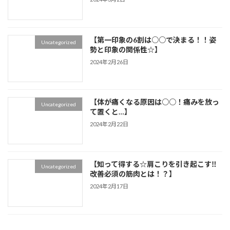
【第一印象の6割は○○で決まる！！姿
Uncategorized
勢と印象の関係性☆】
2024年2月26日
【体が痛くなる原因は○○！痛みを放っ
Uncategorized
て置くと…】
2024年2月22日
【知って得する☆肩こりを引き起こす‼
Uncategorized
改善必須の筋肉とは！？】
2024年2月17日