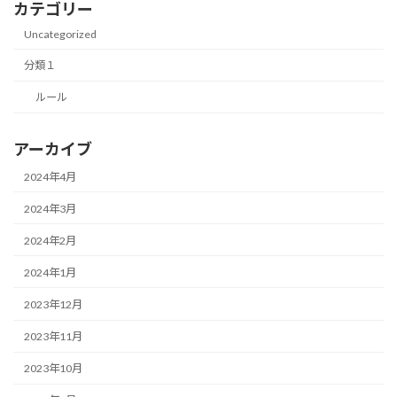
カテゴリー
Uncategorized
分類１
ルール
アーカイブ
2024年4月
2024年3月
2024年2月
2024年1月
2023年12月
2023年11月
2023年10月