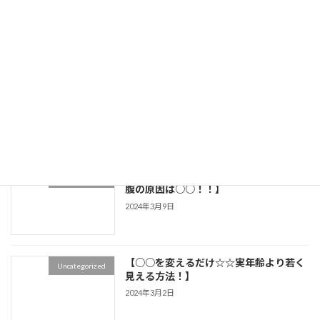
【知って得する☆☆骨盤が傾く人の特徴
Uncategorized
５選！！】
2024年3月25日
【〇〇を変えるだけで姿勢が良くなる◎
Uncategorized
不良姿勢の原因とは！！】
2024年3月19日
【ほとんどの人が知らない★ポッコリお
Uncategorized
腹の原因は○○！！】
2024年3月9日
【○○を変えるだけ☆☆実年齢より若く
Uncategorized
見える方法！】
2024年3月2日