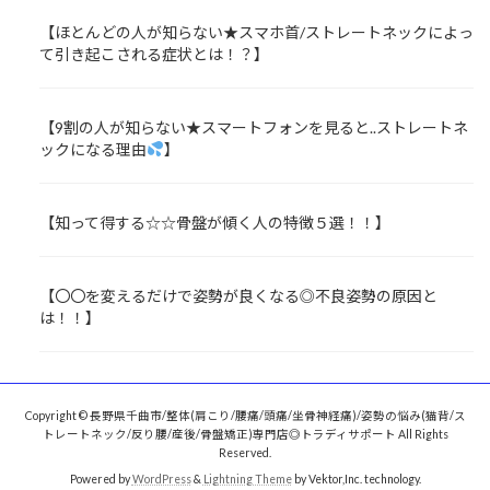
【ほとんどの人が知らない★スマホ首/ストレートネックによっ
て引き起こされる症状とは！？】
【9割の人が知らない★スマートフォンを見ると..ストレートネ
ックになる理由
】
【知って得する☆☆骨盤が傾く人の特徴５選！！】
【〇〇を変えるだけで姿勢が良くなる◎不良姿勢の原因と
は！！】
Copyright © 長野県千曲市/整体(肩こり/腰痛/頭痛/坐骨神経痛)/姿勢の悩み(猫背/ス
トレートネック/反り腰/産後/骨盤矯正)専門店◎トラディサポート All Rights
Reserved.
Powered by
WordPress
&
Lightning Theme
by Vektor,Inc. technology.