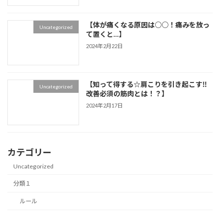
【体が痛くなる原因は○○！痛みを放っ
Uncategorized
て置くと…】
2024年2月22日
【知って得する☆肩こりを引き起こす‼
Uncategorized
改善必須の筋肉とは！？】
2024年2月17日
カテゴリー
Uncategorized
分類１
ルール