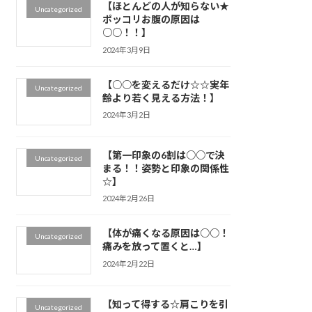
【ほとんどの人が知らない★
Uncategorized
ポッコリお腹の原因は
○○！！】
2024年3月9日
【○○を変えるだけ☆☆実年
Uncategorized
齢より若く見える方法！】
2024年3月2日
【第一印象の6割は○○で決
Uncategorized
まる！！姿勢と印象の関係性
☆】
2024年2月26日
【体が痛くなる原因は○○！
Uncategorized
痛みを放って置くと…】
2024年2月22日
【知って得する☆肩こりを引
Uncategorized