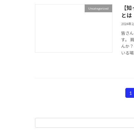
【知
Uncategorized
とは
2024年
皆さん
す。 
んか？
いる場
投
1
固
定
稿
ペ
の
ー
ジ
ペ