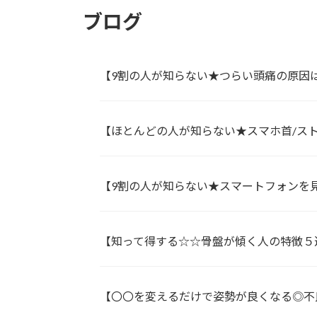
ー
ブログ
ジ
送
【9割の人が知らない★つらい頭痛の原因
り
【ほとんどの人が知らない★スマホ首/ス
【9割の人が知らない★スマートフォンを見
【知って得する☆☆骨盤が傾く人の特徴５
【〇〇を変えるだけで姿勢が良くなる◎不