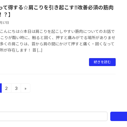
って得する☆肩こりを引き起こす‼改善必須の筋肉
！？】
2月17日
こんにちは☆本日は肩こりを起こしやすい筋肉についてのお話で
肩こりが酷い時に、触ると固く、押すと痛みがでる場所がありませ
多くの肩こりは、首から肩の間にかけて押すと痛く・固くなって
所が存在します！ 首 […]
続きを読む
2
3
»
固
固
定
定
ペ
ペ
ー
ー
ジ
ジ