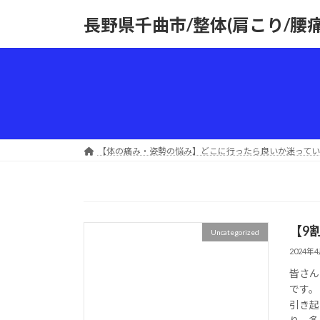
コ
ナ
長野県千曲市/整体(肩こり/腰
ン
ビ
テ
ゲ
ン
ー
ツ
シ
へ
ョ
ス
ン
キ
に
ッ
移
【体の痛み・姿勢の悩み】どこに行ったら良いか迷ってい
プ
動
【9
Uncategorized
2024年
皆さん
です。
引き起