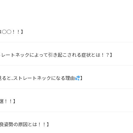
は○○！！】
トレートネックによって引き起こされる症状とは！？】
ると..ストレートネックになる理由
】
選！！】
良姿勢の原因とは！！】