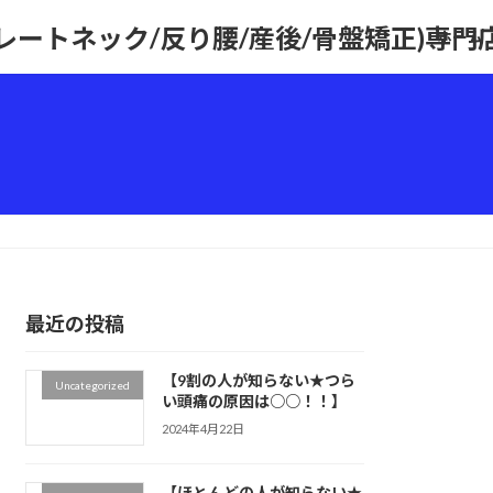
トレートネック/反り腰/産後/骨盤矯正)専
ホーム
最近の投稿
【9割の人が知らない★つら
Uncategorized
い頭痛の原因は○○！！】
2024年4月22日
【ほとんどの人が知らない★