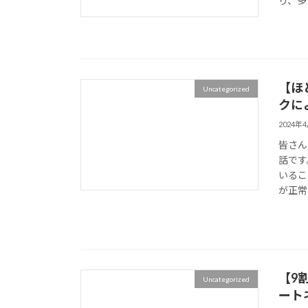
り、多
【ほ
Uncategorized
クに
2024年
皆さん
話です
いるこ
が正常
【9
Uncategorized
ート