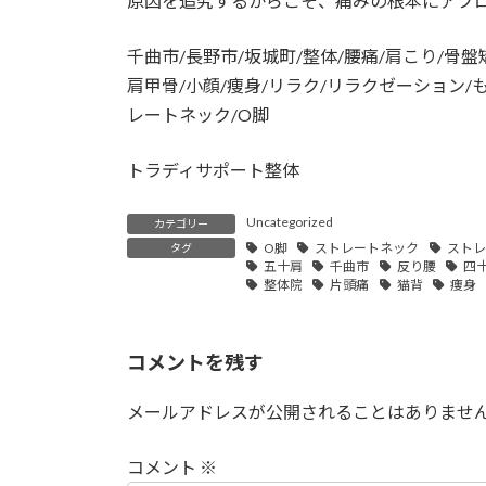
原因を追究するからこそ、痛みの根本にアプ
千曲市/長野市/坂城町/整体/腰痛/肩こり/骨盤
肩甲骨/小顔/痩身/リラク/リラクゼーション/
レートネック/O脚
トラディサポート整体
Uncategorized
カテゴリー
O脚
ストレートネック
ストレ
タグ
五十肩
千曲市
反り腰
四
整体院
片頭痛
猫背
痩身
コメントを残す
メールアドレスが公開されることはありませ
コメント
※