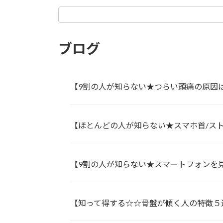
ブログ
【9割の人が知らない★つらい頭痛の原因
【ほとんどの人が知らない★スマホ首/ス
【9割の人が知らない★スマートフォンを見
【知って得する☆☆骨盤が傾く人の特徴５