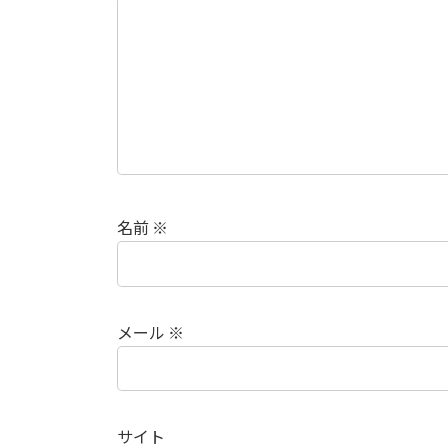
名前
※
メール
※
サイト