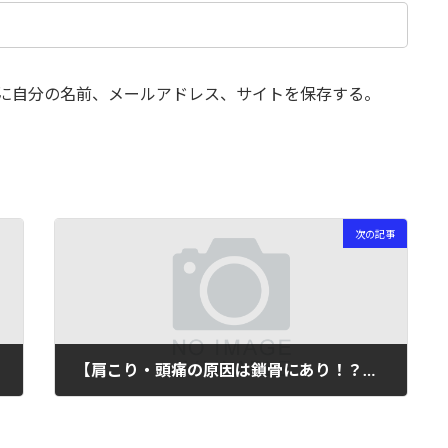
に自分の名前、メールアドレス、サイトを保存する。
次の記事
【肩こり・頭痛の原因は鎖骨にあり！？肩こり/頭痛の秘密☆】
2023年9月4日