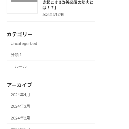
き起こす‼改善必須の筋肉と
は！？】
2024年2月17日
カテゴリー
Uncategorized
分類１
ルール
アーカイブ
2024年4月
2024年3月
2024年2月