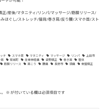
ローチが可能！
矯正/産後/マタニティ/リンパ/マッサージ/筋膜リリース/
もみほぐし/ストレッチ/猫背/巻き肩/反り腰/スマホ首/スト
ッチ
スマホ首
マタニティ
マッサージ
リンパ
上田市
十肩
坂城町
坐骨神経痛
姿勢矯正
巻き肩
整体
筋膜リリース
肩こり
腰痛
長野市
頭痛
骨盤矯正
ん。
※
が付いている欄は必須項目です