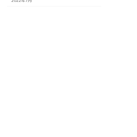
2022年7月