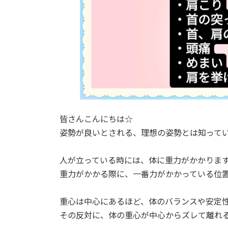
皆さんこんにちは☆
姿勢が良いとされる、理想の姿勢とは知って
人が立っている時には、体に重力がかかりま
重力がかかる際に、一番力がかかっている位
重心は中心にあるほど、体のバランスや安定
その反対に、体の重心が中心からズレて離れ