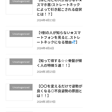
Uncategorized
スマホ首/ストレートネック
によって引き起こされる症状
とは！？】
2024年4月15日
【9割の人が知らない★スマ
Uncategorized
ートフォンを見ると..ストレ
ートネックになる理由
】
2024年4月6日
【知って得する☆☆骨盤が傾
Uncategorized
く人の特徴５選！！】
2024年3月25日
【〇〇を変えるだけで姿勢が
Uncategorized
良くなる◎不良姿勢の原因と
は！！】
2024年3月19日