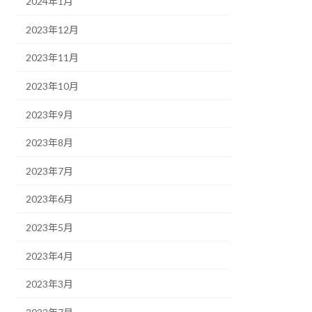
2024年1月
2023年12月
2023年11月
2023年10月
2023年9月
2023年8月
2023年7月
2023年6月
2023年5月
2023年4月
2023年3月