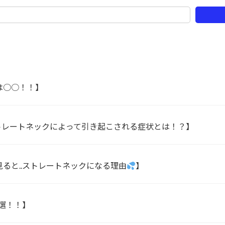
は○○！！】
トレートネックによって引き起こされる症状とは！？】
ると..ストレートネックになる理由
】
選！！】