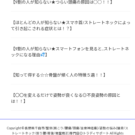
【9割の人が知らない★つらい頭痛の原因は○○！！】
【ほとんどの人が知らない★スマホ首/ストレートネックによっ
て引き起こされる症状とは！？】
【9割の人が知らない★スマートフォンを見ると..ストレートネ
ックになる理由
】
【知って得する☆☆骨盤が傾く人の特徴５選！！】
【〇〇を変えるだけで姿勢が良くなる◎不良姿勢の原因と
は！！】
Copyright © 長野県千曲市/整体(肩こり/腰痛/頭痛/坐骨神経痛)/姿勢の悩み(猫背/ス
トレートネック/反り腰/産後/骨盤矯正)専門店◎トラディサポート All Rights