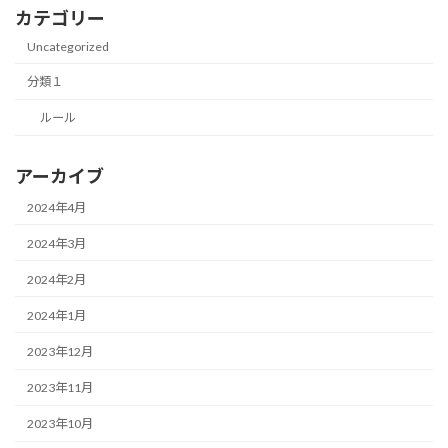
カテゴリー
Uncategorized
分類１
ルール
アーカイブ
2024年4月
2024年3月
2024年2月
2024年1月
2023年12月
2023年11月
2023年10月