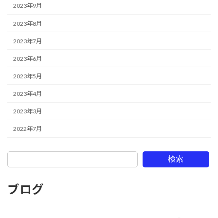
2023年9月
2023年8月
2023年7月
2023年6月
2023年5月
2023年4月
2023年3月
2022年7月
検索
ブログ